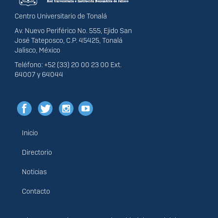
Centro Universitario de Tonalá
Av. Nuevo Periférico No. 555, Ejido San
José Tateposco, C.P. 45425, Tonalá
Jalisco, México
Teléfono: +52 (33) 20 00 23 00 Ext.
64007 y 64044
Inicio
Menú
principal
Directorio
Noticias
Contacto
Derechos