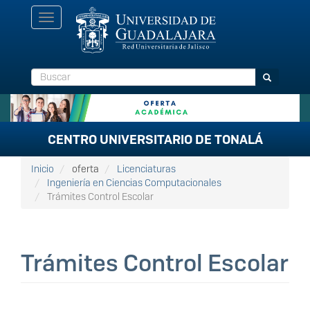
Pasar
Toggle
al
navigation
contenido
principal
Buscar
Buscar
CENTRO UNIVERSITARIO DE TONALÁ
Inicio
oferta
Licenciaturas
Ingeniería en Ciencias Computacionales
Trámites Control Escolar
Trámites Control Escolar