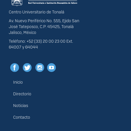
Centro Universitario de Tonalá
Av. Nuevo Periférico No. 555, Ejido San
José Tateposco, C.P. 45425, Tonalá
Jalisco, México
Teléfono: +52 (33) 20 00 23 00 Ext.
64007 y 64044
Inicio
Menú
principal
Directorio
Noticias
Contacto