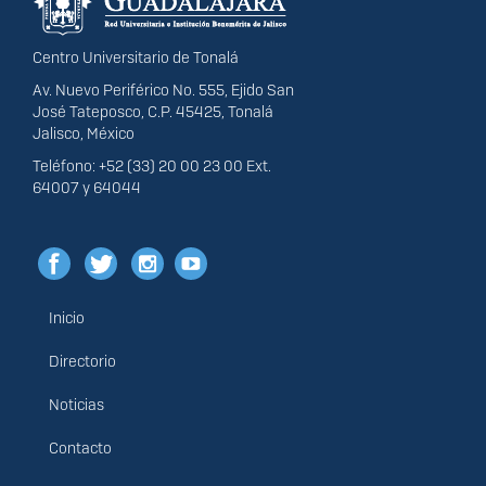
Centro Universitario de Tonalá
Av. Nuevo Periférico No. 555, Ejido San
José Tateposco, C.P. 45425, Tonalá
Jalisco, México
Teléfono: +52 (33) 20 00 23 00 Ext.
64007 y 64044
Inicio
Menú
principal
Directorio
Noticias
Contacto