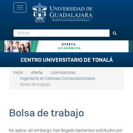
Pasar
Toggle
al
navigation
contenido
principal
Buscar
Buscar
CENTRO UNIVERSITARIO DE TONALÁ
Inicio
oferta
Licenciaturas
Ingeniería en Ciencias Computacionales
Bolsa de trabajo
Bolsa de trabajo
No aplica, sin embargo, han llegado bastantes solicitudes por