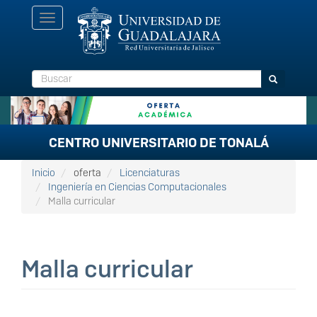
Pasar
Toggle
al
navigation
contenido
principal
Buscar
Buscar
CENTRO UNIVERSITARIO DE TONALÁ
Inicio
oferta
Licenciaturas
Ingeniería en Ciencias Computacionales
Malla curricular
Malla curricular