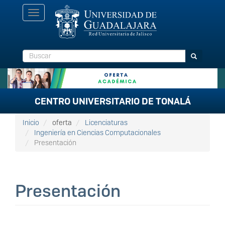
Pasar
Toggle
al
navigation
contenido
principal
Buscar
Buscar
CENTRO UNIVERSITARIO DE TONALÁ
Inicio
oferta
Licenciaturas
Ingeniería en Ciencias Computacionales
Presentación
Presentación