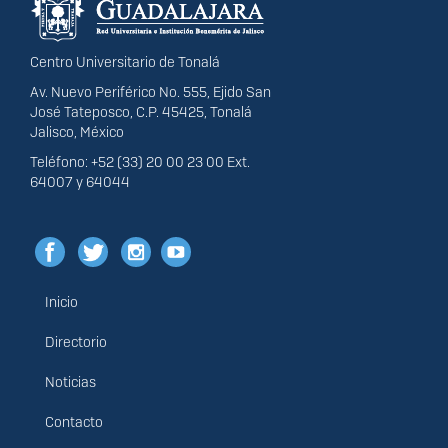
Centro Universitario de Tonalá
Av. Nuevo Periférico No. 555, Ejido San
José Tateposco, C.P. 45425, Tonalá
Jalisco, México
Teléfono: +52 (33) 20 00 23 00 Ext.
64007 y 64044
Inicio
Menú
principal
Directorio
Noticias
Contacto