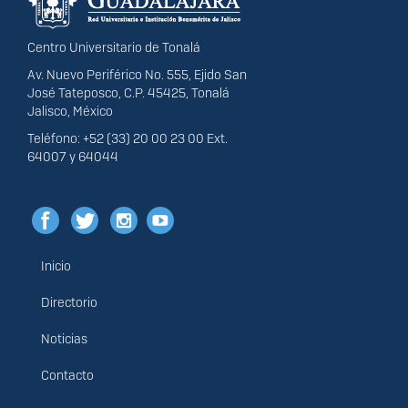
Centro Universitario de Tonalá
Av. Nuevo Periférico No. 555, Ejido San
José Tateposco, C.P. 45425, Tonalá
Jalisco, México
Teléfono: +52 (33) 20 00 23 00 Ext.
64007 y 64044
Inicio
Menú
principal
Directorio
Noticias
Contacto