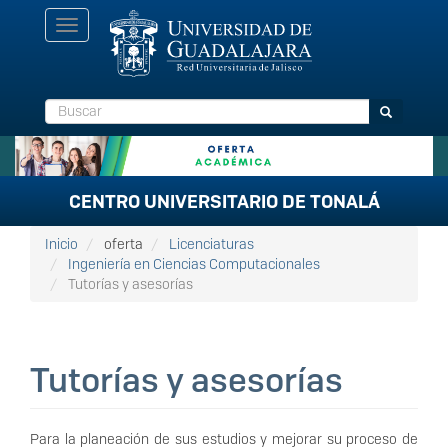
Pasar
Toggle
al
navigation
contenido
principal
Buscar
Buscar
CENTRO UNIVERSITARIO DE TONALÁ
Inicio
oferta
Licenciaturas
Ingeniería en Ciencias Computacionales
Tutorías y asesorías
Tutorías y asesorías
Para la planeación de sus estudios y mejorar su proceso de