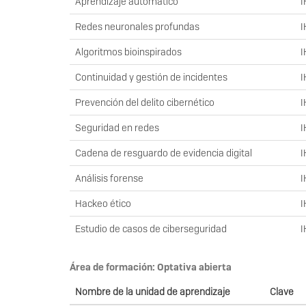
Aprendizaje automático
I
Redes neuronales profundas
I
Algoritmos bioinspirados
I
Continuidad y gestión de incidentes
I
Prevención del delito cibernético
I
Seguridad en redes
I
Cadena de resguardo de evidencia digital
I
Análisis forense
I
Hackeo ético
I
Estudio de casos de ciberseguridad
I
Área de formación: Optativa abierta
Nombre de la unidad de aprendizaje
Clave