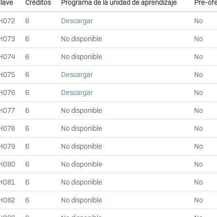
lave
Créditos
Programa de la unidad de aprendizaje
Pre-of
H072
6
Descargar
No
H073
6
No disponible
No
H074
6
No disponible
No
H075
6
Descargar
No
H076
6
Descargar
No
H077
6
No disponible
No
H078
6
No disponible
No
H079
6
No disponible
No
H080
6
No disponible
No
H081
6
No disponible
No
H082
6
No disponible
No