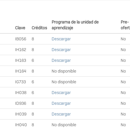
Programa de la unidad de
Pre-
Clave
Créditos
aprendizaje
ofer
IB056
8
Descargar
No
IH162
8
Descargar
No
IH163
6
Descargar
No
IH164
8
No disponible
No
IG733
6
No disponible
No
IH038
6
Descargar
No
ID936
8
Descargar
No
IH039
8
Descargar
No
IH040
8
No disponible
No