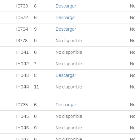
IG738
8
Descargar
No
IC572
6
Descargar
No
IG734
9
Descargar
No
I3778
9
No disponible
No
IH041
6
No disponible
No
IH042
7
No disponible
No
IH043
8
Descargar
No
IH044
11
No disponible
No
IG735
6
Descargar
No
IH045
6
No disponible
No
IH046
9
No disponible
No
IH047
6
No disponible
No