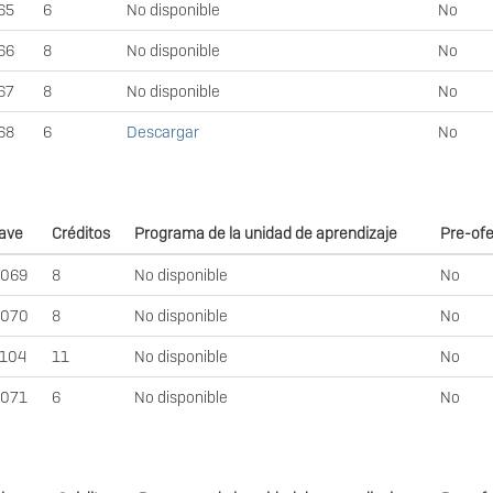
65
6
No disponible
No
66
8
No disponible
No
67
8
No disponible
No
68
6
Descargar
No
ave
Créditos
Programa de la unidad de aprendizaje
Pre-of
H069
8
No disponible
No
H070
8
No disponible
No
4104
11
No disponible
No
H071
6
No disponible
No