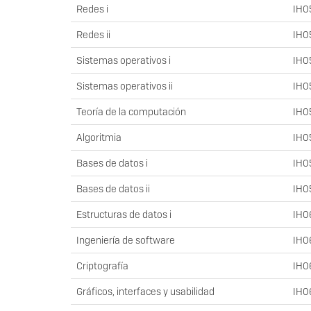
Redes i
IH0
Redes ii
IH0
Sistemas operativos i
IH0
Sistemas operativos ii
IH0
Teoría de la computación
IH0
Algoritmia
IH0
Bases de datos i
IH0
Bases de datos ii
IH0
Estructuras de datos i
IH0
Ingeniería de software
IH0
Criptografía
IH0
Gráficos, interfaces y usabilidad
IH0