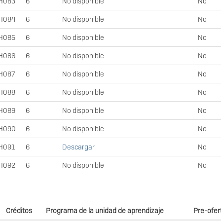
H083
6
No disponible
No
H084
6
No disponible
No
H085
6
No disponible
No
H086
6
No disponible
No
H087
6
No disponible
No
H088
6
No disponible
No
H089
6
No disponible
No
H090
6
No disponible
No
H091
6
Descargar
No
H092
6
No disponible
No
Créditos
Programa de la unidad de aprendizaje
Pre-ofer