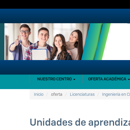
Pasar
al
contenido
principal
NAVEGACIÓN
NUESTRO CENTRO
OFERTA ACADÉMICA
PRINCIPAL
Inicio
oferta
Licenciaturas
Ingeniería en 
Unidades de aprendiz