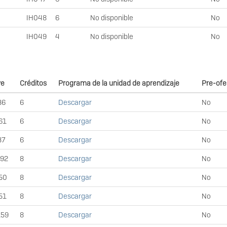
IH048
6
No disponible
No
IH049
4
No disponible
No
ve
Créditos
Programa de la unidad de aprendizaje
Pre-ofe
36
6
Descargar
No
61
6
Descargar
No
37
6
Descargar
No
92
8
Descargar
No
50
8
Descargar
No
51
8
Descargar
No
59
8
Descargar
No