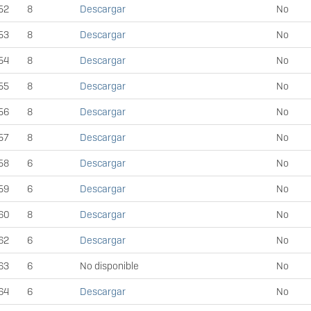
52
8
Descargar
No
53
8
Descargar
No
54
8
Descargar
No
55
8
Descargar
No
56
8
Descargar
No
57
8
Descargar
No
58
6
Descargar
No
59
6
Descargar
No
60
8
Descargar
No
62
6
Descargar
No
63
6
No disponible
No
64
6
Descargar
No