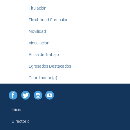
Titulación
Flexibilidad Curricular
Movilidad
Vinculación
Bolsa de Trabajo
Egresados Destacados
Coordinador (a)
Inicio
Menú
principal
Directorio