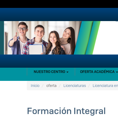
Pasar
al
contenido
principal
NAVEGACIÓN
NUESTRO CENTRO
OFERTA ACADÉMICA
PRINCIPAL
Inicio
oferta
Licenciaturas
Licenciatura en
Formación Integral