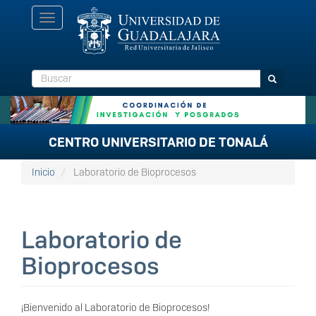
Pasar
Toggle
al
navigation
contenido
principal
Buscar
Buscar
CENTRO UNIVERSITARIO DE TONALÁ
Inicio
Laboratorio de Bioprocesos
Laboratorio de
Bioprocesos
¡Bienvenido al Laboratorio de Bioprocesos!