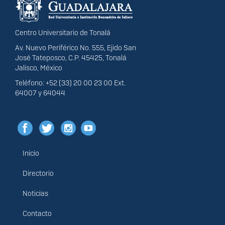
portal
Centro Universitario de Tonalá
Av. Nuevo Periférico No. 555, Ejido San
José Tateposco, C.P. 45425, Tonalá
Jalisco, México
Teléfono: +52 (33) 20 00 23 00 Ext.
64007 y 64044
Inicio
Menú
principal
Directorio
Noticias
Contacto