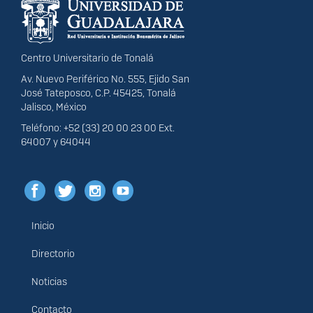
portal
Centro Universitario de Tonalá
Av. Nuevo Periférico No. 555, Ejido San
José Tateposco, C.P. 45425, Tonalá
Jalisco, México
Teléfono: +52 (33) 20 00 23 00 Ext.
64007 y 64044
Inicio
Menú
principal
Directorio
Noticias
Contacto