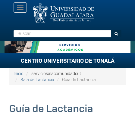
Pasar
Toggle
al
navigation
contenido
principal
Buscar
Buscar
CENTRO UNIVERSITARIO DE TONALÁ
Inicio
serviciosalacomunidadcut
Sala de Lactancia
Guía de Lactancia
Guía de Lactancia