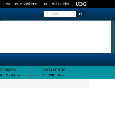
inistración y Gobierno
Otros sitios UdeG
Buscar
Buscar
SERVICIOS
CATÁLOGO DE
ADÉMICOS
SERVICIOS