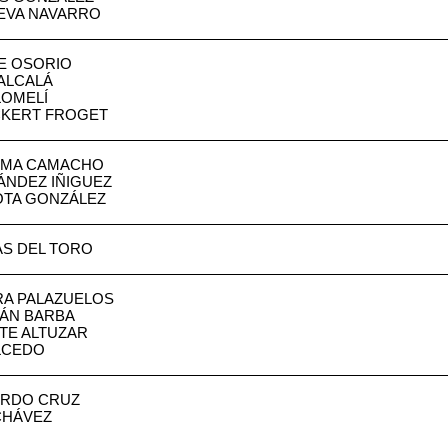
UEVA NAVARRO
RE OSORIO
 ALCALÁ
LOMELÍ
CKERT FROGET
AMA CAMACHO
ÁNDEZ IÑIGUEZ
LOTA GONZÁLEZ
AS DEL TORO
RA PALAZUELOS
LÁN BARBA
TE ALTUZAR
LCEDO
ARDO CRUZ
CHÁVEZ