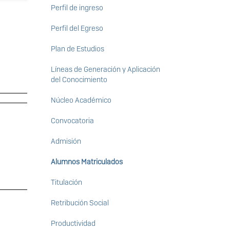
Ciencias
Perfil de ingreso
en
Perfil del Egreso
Ingeniería
del
Plan de Estudios
Agua
Líneas de Generación y Aplicación
y
del Conocimiento
la
Núcleo Académico
Energía
Convocatoria
Admisión
Alumnos Matriculados
Titulación
Retribución Social
Productividad