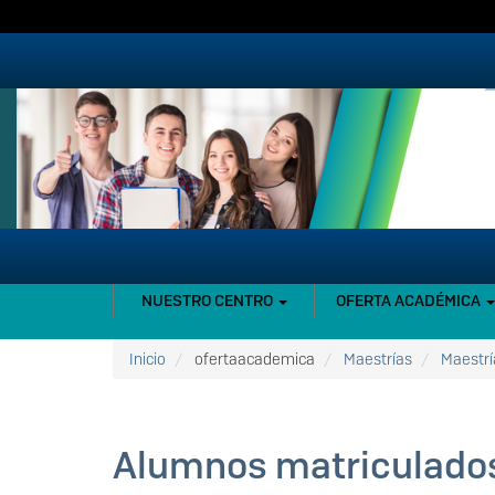
Pasar
al
contenido
principal
NAVEGACIÓN
NUESTRO CENTRO
OFERTA ACADÉMICA
PRINCIPAL
Inicio
ofertaacademica
Maestrías
Maestrí
Alumnos matriculado