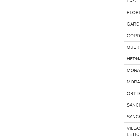
CASTI
FLOR
GARCI
GORDI
GUER
HERNA
MORA
MORA
ORTEG
SANC
SANC
VILL
LETIC