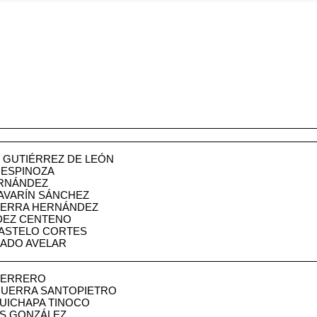
GUTIÉRREZ DE LEÓN
 ESPINOZA
ERNÁNDEZ
AVARÍN SÁNCHEZ
CERRA HERNÁNDEZ
DEZ CENTENO
ASTELO CORTES
CADO AVELAR
GUERRERO
GUERRA SANTOPIETRO
HUICHAPA TINOCO
AS GONZÁLEZ