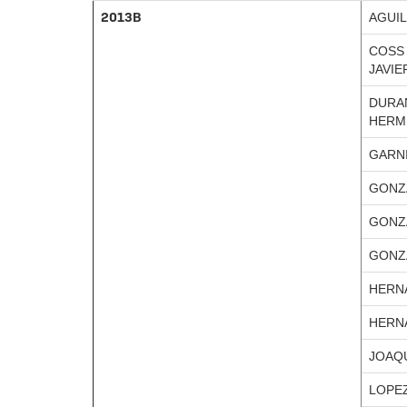
2013B
AGUIL
COSS
JAVIE
DURA
HERM
GARNI
GONZ
GONZA
GONZA
HERNA
HERN
JOAQ
LOPE