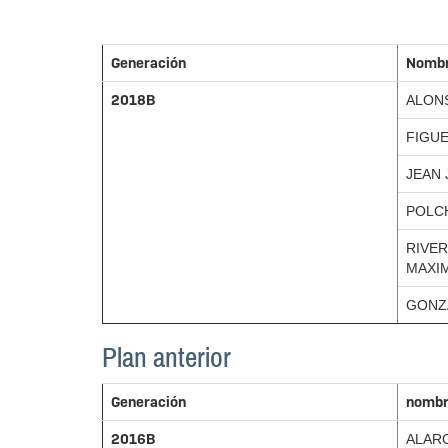
Generación
Nomb
2018B
ALON
FIGU
JEAN
POLC
RIVE
MAXI
GONZ
Plan anterior
Generación
nomb
2016B
ALAR