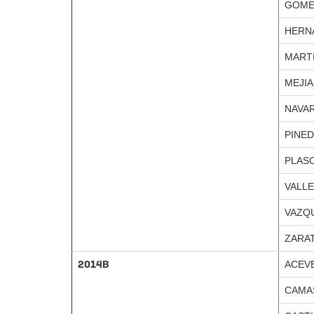
GOME
HERN
MARTI
MEJIA
NAVA
PINED
PLAS
VALLE
VAZQ
ZARAT
2014B
ACEV
CAMAS