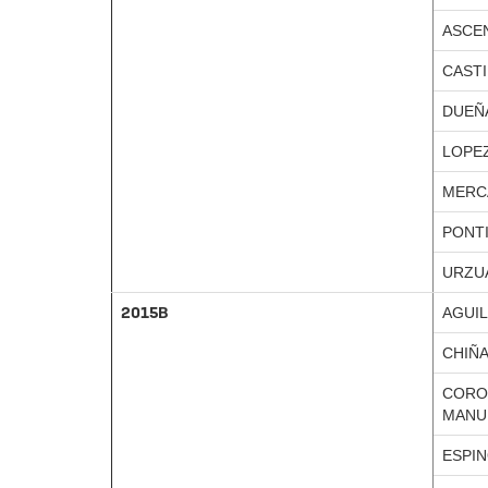
ASCEN
CAST
DUEÑ
LOPE
MERC
PONT
URZU
2015B
AGUIL
CHIÑA
CORO
MANU
ESPIN