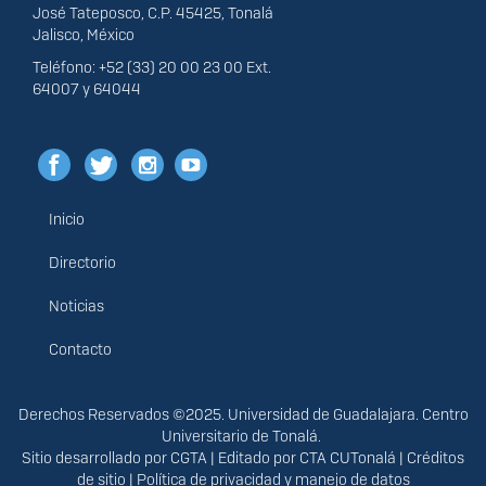
José Tateposco, C.P. 45425, Tonalá
Jalisco, México
Teléfono: +52 (33) 20 00 23 00 Ext.
64007 y 64044
Inicio
Menú
principal
Directorio
Noticias
Contacto
Derechos
Derechos Reservados ©2025. Universidad de Guadalajara. Centro
Universitario de Tonalá.
Sitio desarrollado por
CGTA
| Editado por
CTA CUTonalá
|
Créditos
de sitio
|
Política de privacidad y manejo de datos