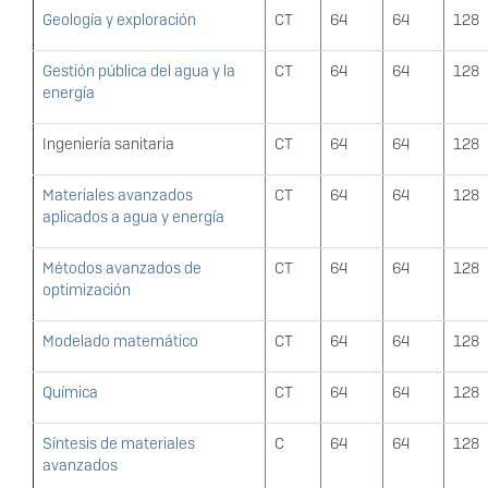
Geología y exploración
CT
64
64
128
Gestión pública del agua y la
CT
64
64
128
energía
Ingeniería sanitaria
CT
64
64
128
Materiales avanzados
CT
64
64
128
aplicados a agua y energía
Métodos avanzados de
CT
64
64
128
optimización
Modelado matemático
CT
64
64
128
Química
CT
64
64
128
Síntesis de materiales
C
64
64
128
avanzados