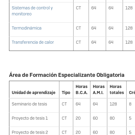
Sistemas de control y
CT
64
64
128
monitoreo
Termodinámica
CT
64
64
128
Transferencia de calor
CT
64
64
128
Área de Formación Especializante Obligatoria
Horas
Horas
Horas
Unidad de aprendizaje
Tipo
B.C.A.
A.M.I.
totales
Cr
Seminario de tesis
CT
64
64
128
8
Proyecto de tesis 1
CT
20
60
80
5
Proyecto de tesis 2
CT
20
60
80
5