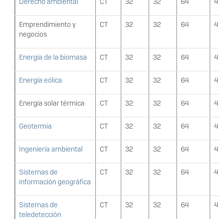
Derecho ambiental
CT
32
32
64
4
Emprendimiento y
CT
32
32
64
4
negocios
Energía de la biomasa
CT
32
32
64
4
Energía eólica
CT
32
32
64
4
Energía solar térmica
CT
32
32
64
4
Geotermia
CT
32
32
64
4
Ingeniería ambiental
CT
32
32
64
4
Sistemas de
CT
32
32
64
4
información geográfica
Sistemas de
CT
32
32
64
4
teledetección