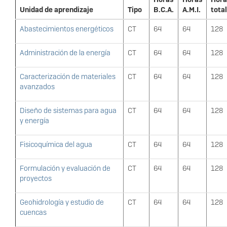
Unidad de aprendizaje
Tipo
B.C.A.
A.M.I.
tota
Abastecimientos energéticos
CT
64
64
128
Administración de la energía
CT
64
64
128
Caracterización de materiales
CT
64
64
128
avanzados
Diseño de sistemas para agua
CT
64
64
128
y energía
Fisicoquímica del agua
CT
64
64
128
Formulación y evaluación de
CT
64
64
128
proyectos
Geohidrología y estudio de
CT
64
64
128
cuencas