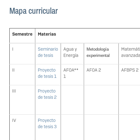
Mapa curricular
Semestre
Materias
I
Seminario
Agua y
Matemát
Metodología
de tesis
Energía
avanzad
experimental
II
Proyecto
AFOA**
AFOA 2
AFBPS 2
de tesis 1
1
III
Proyecto
de tesis 2
IV
Proyecto
de tesis 3