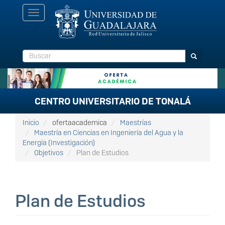
Pasar
Toggle
al
navigation
contenido
principal
Buscar
Buscar
CENTRO UNIVERSITARIO DE TONALÁ
Inicio
ofertaacademica
Maestrías
Maestría en Ciencias en Ingeniería del Agua y la
Energía (Investigación)
Objetivos
Plan de Estudios
Plan de Estudios