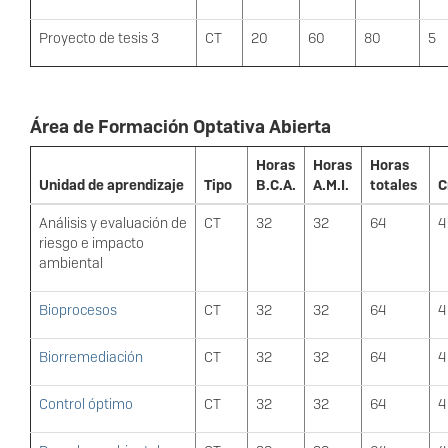
Proyecto de tesis 3
CT
20
60
80
5
Área de Formación Optativa Abierta
Horas
Horas
Horas
Unidad de aprendizaje
Tipo
B.C.A.
A.M.I.
totales
C
Análisis y evaluación de
CT
32
32
64
4
riesgo e impacto
ambiental
Bioprocesos
CT
32
32
64
4
Biorremediación
CT
32
32
64
4
Control óptimo
CT
32
32
64
4