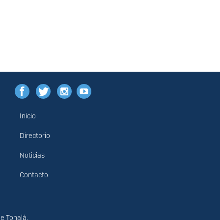
Inicio
Menú
principal
Directorio
Noticias
Contacto
de Tonalá.