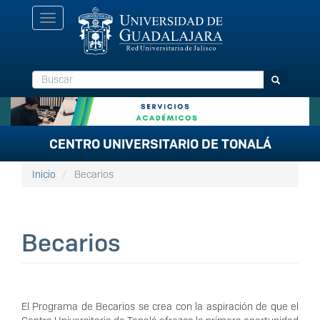
Pasar
Toggle
al
navigation
contenido
principal
Buscar
Buscar
CENTRO UNIVERSITARIO DE TONALÁ
Inicio
Becarios
Becarios
El Programa de Becarios se crea con la aspiración de que el