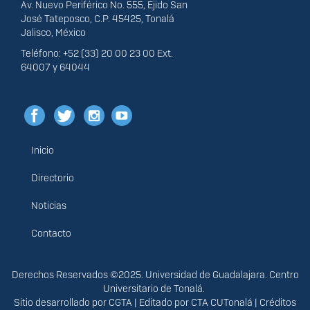
Av. Nuevo Periférico No. 555, Ejido San
José Tateposco, C.P. 45425, Tonalá
Jalisco, México
Teléfono: +52 (33) 20 00 23 00 Ext.
64007 y 64044
Inicio
Menú
principal
Directorio
Noticias
Contacto
Derechos
Derechos Reservados ©2025. Universidad de Guadalajara. Centro
Universitario de Tonalá.
Sitio desarrollado por
CGTA
| Editado por
CTA CUTonalá
|
Créditos