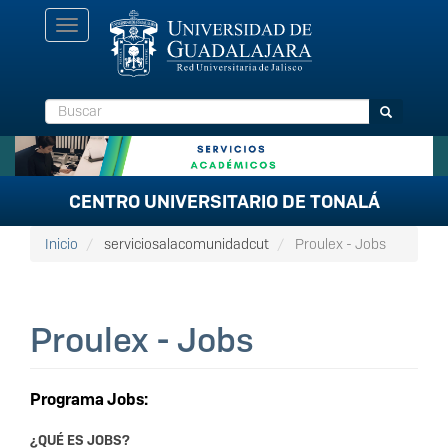
Pasar
Toggle
al
navigation
contenido
principal
Buscar
Buscar
CENTRO UNIVERSITARIO DE TONALÁ
Inicio
serviciosalacomunidadcut
Proulex - Jobs
Proulex - Jobs
Programa Jobs:
¿QUÉ ES JOBS?