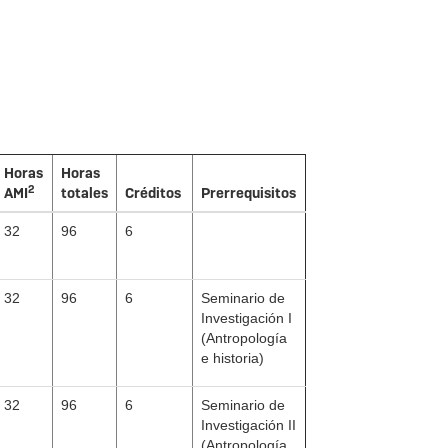
Horas
Horas
2
AMI
totales
Créditos
Prerrequisitos
32
96
6
32
96
6
Seminario de
Investigación I
(Antropología
e historia)
32
96
6
Seminario de
Investigación II
(Antropología