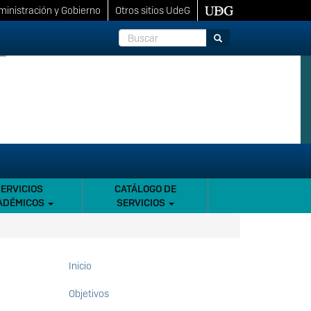
inistración y Gobierno
Otros sitios UdeG
Buscar
Buscar
SERVICIOS
CATÁLOGO DE
ADÉMICOS
SERVICIOS
Inicio
Maestría
en
Objetivos