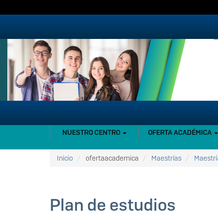
Pasar
al
contenido
principal
NAVEGACIÓN
NUESTRO CENTRO
OFERTA ACADÉMICA
PRINCIPAL
Inicio
ofertaacademica
Maestrías
Maestrí
Plan de estudios