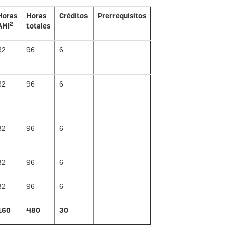
Horas
Horas
Créditos
Prerrequisitos
2
AMI
totales
32
96
6
32
96
6
32
96
6
32
96
6
32
96
6
160
480
30