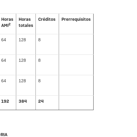
Horas
Horas
Créditos
Prerrequisitos
2
AMI
totales
64
128
8
64
128
8
64
128
8
192
384
24
ORIA