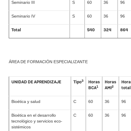
Seminario III
S
60
36
96
Seminario IV
S
60
36
96
Total
540
324
864
ÁREA DE FORMACIÓN ESPECIALIZANTE
3
UNIDAD DE APRENDIZAJE
Tipo
Horas
Horas
Hora
1
2
BCA
AMI
tota
Bioética y salud
C
60
36
96
Bioética en el desarrollo
C
60
36
96
tecnológico y servicios eco-
sistémicos