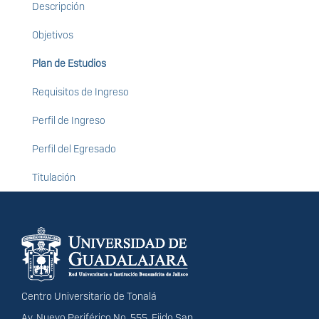
Bioética
Descripción
Objetivos
Plan de Estudios
Requisitos de Ingreso
Perfil de Ingreso
Perfil del Egresado
Titulación
Información del
portal
Centro Universitario de Tonalá
Av. Nuevo Periférico No. 555, Ejido San