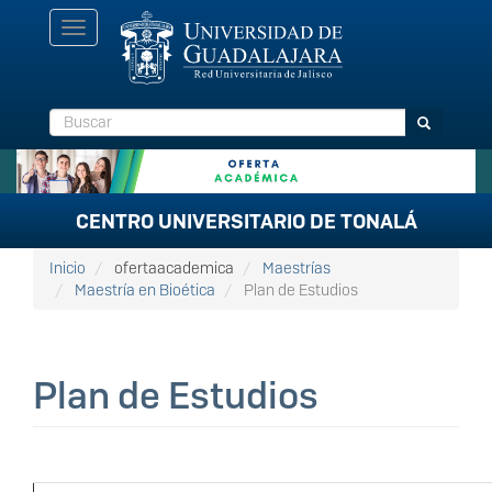
Pasar
Toggle
al
navigation
contenido
principal
Buscar
Buscar
CENTRO UNIVERSITARIO DE TONALÁ
Inicio
ofertaacademica
Maestrías
Maestría en Bioética
Plan de Estudios
Plan de Estudios