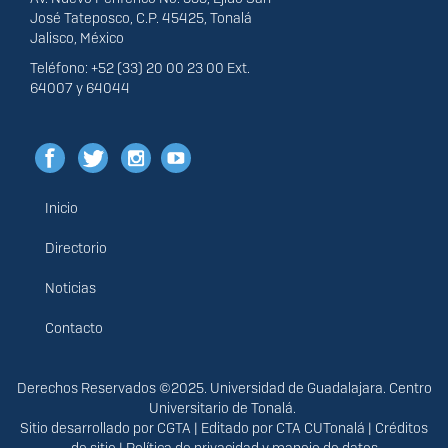
José Tateposco, C.P. 45425, Tonalá
Jalisco, México
Teléfono: +52 (33) 20 00 23 00 Ext.
64007 y 64044
Inicio
Menú
principal
Directorio
Noticias
Contacto
Derechos
Derechos Reservados ©2025. Universidad de Guadalajara. Centro
Universitario de Tonalá.
Sitio desarrollado por
CGTA
| Editado por
CTA CUTonalá
|
Créditos