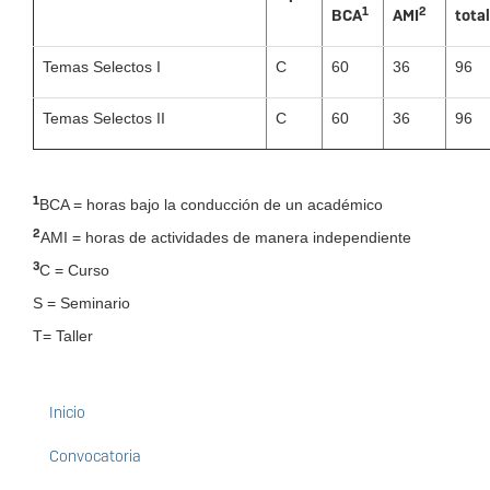
1
2
BCA
AMI
tota
Temas Selectos I
C
60
36
96
Temas Selectos II
C
60
36
96
1
BCA = horas bajo la conducción de un académico
2
AMI = horas de actividades de manera independiente
3
C = Curso
S = Seminario
T= Taller
Inicio
Maestría
en
Convocatoria