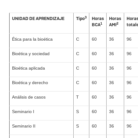
3
UNIDAD DE APRENDIZAJE
Tipo
Horas
Horas
Hora
1
2
BCA
AMI
total
Ética para la bioética
C
60
36
96
Bioética y sociedad
C
60
36
96
Bioética aplicada
C
60
36
96
Bioética y derecho
C
60
36
96
Análisis de casos
T
60
36
96
Seminario I
S
60
36
96
Seminario II
S
60
36
96