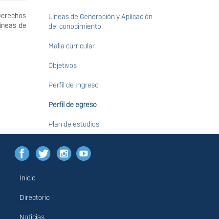
Derechos
Líneas de Generación y Aplicación
Líneas de
del conocimiento
Malla curricular
Objetivos
Perfil de Ingreso
Perfil de egreso
Plan de estudios
Inicio
Menú
principal
Directorio
Noticias