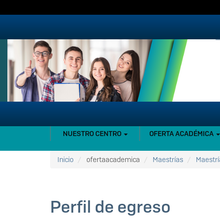
Pasar
al
contenido
principal
NAVEGACIÓN
NUESTRO CENTRO
OFERTA ACADÉMICA
PRINCIPAL
Inicio
ofertaacademica
Maestrías
Maestrí
Perfil de egreso