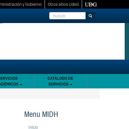
inistración y Gobierno
Otros sitios UdeG
Buscar
Buscar
SERVICIOS
CATÁLOGO DE
ADÉMICOS
SERVICIOS
Menu MIDH
Inicio