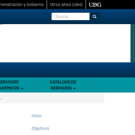
inistración y Gobierno
Otros sitios UdeG
Buscar
Buscar
SERVICIOS
CATÁLOGO DE
ADÉMICOS
SERVICIOS
L
Inicio
Objetivos