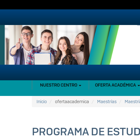
Pasar
al
contenido
principal
NAVEGACIÓN
NUESTRO CENTRO
OFERTA ACADÉMICA
PRINCIPAL
Inicio
ofertaacademica
Maestrías
Maestrí
PROGRAMA DE ESTUD