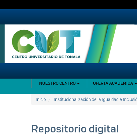
Pasar
al
contenido
principal
NAVEGACIÓN
NUESTRO CENTRO
OFERTA ACADÉMICA
PRINCIPAL
Inicio
Institucionalización de la Igualdad e Inclusi
Repositorio digital