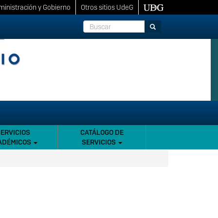
inistración y Gobierno
Otros sitios UdeG
Buscar
Buscar
SERVICIOS
CATÁLOGO DE
ADÉMICOS
SERVICIOS