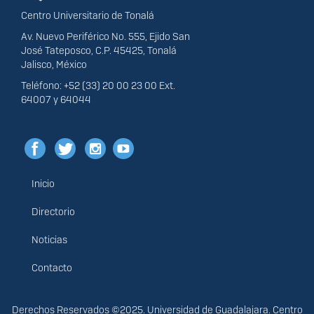
Centro Universitario de Tonalá
Av. Nuevo Periférico No. 555, Ejido San
José Tateposco, C.P. 45425, Tonalá
Jalisco, México
Teléfono: +52 (33) 20 00 23 00 Ext.
64007 y 64044
Inicio
Menú
principal
Directorio
Noticias
Contacto
Derechos
Derechos Reservados ©2025. Universidad de Guadalajara. Centro