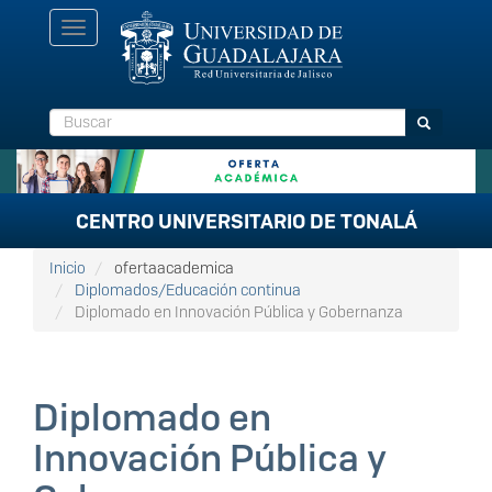
Pasar
Toggle
al
navigation
contenido
principal
Buscar
Buscar
CENTRO UNIVERSITARIO DE TONALÁ
Inicio
ofertaacademica
Diplomados/Educación continua
Diplomado en Innovación Pública y Gobernanza
Diplomado en
Innovación Pública y