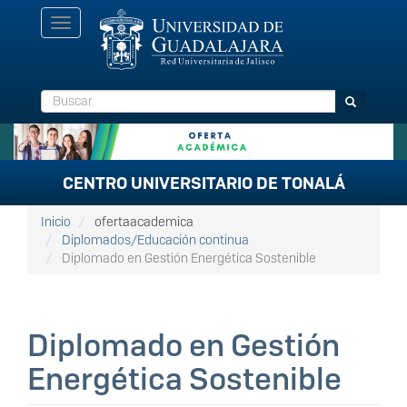
Pasar
Toggle
al
navigation
contenido
principal
Buscar
Buscar
CENTRO UNIVERSITARIO DE TONALÁ
Inicio
ofertaacademica
Diplomados/Educación continua
Diplomado en Gestión Energética Sostenible
Diplomado en Gestión
Energética Sostenible