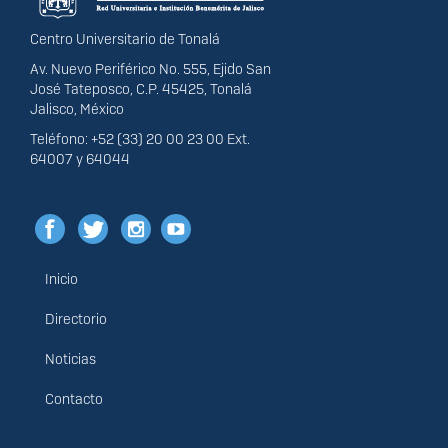
Centro Universitario de Tonalá
Av. Nuevo Periférico No. 555, Ejido San
José Tateposco, C.P. 45425, Tonalá
Jalisco, México
Teléfono: +52 (33) 20 00 23 00 Ext.
64007 y 64044
Inicio
Menú
principal
Directorio
Noticias
Contacto