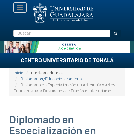
Pasar
Toggle
al
navigation
contenido
principal
Buscar
Buscar
CENTRO UNIVERSITARIO DE TONALÁ
Inicio
ofertaacademica
Diplomados/Educación continua
Diplomado en Especialización en Artesanía y Artes
Populares para Despachos de Diseño e Interiorismo
Diplomado en
Especialización en