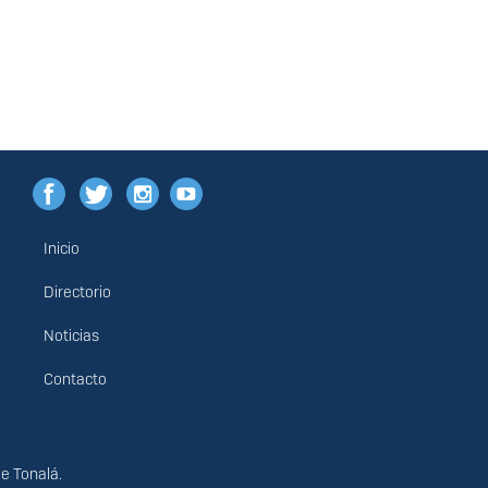
Inicio
Menú
principal
Directorio
Noticias
Contacto
de Tonalá.