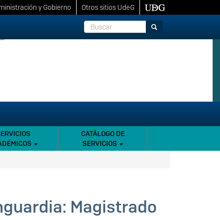
inistración y Gobierno
Otros sitios UdeG
Buscar
Buscar
SERVICIOS
CATÁLOGO DE
ADÉMICOS
SERVICIOS
anguardia: Magistrado