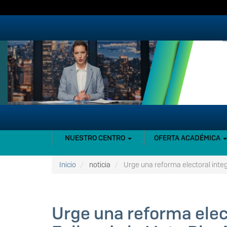
Pasar
al
contenido
principal
NAVEGACIÓN
NUESTRO CENTRO
OFERTA ACADÉMICA
PRINCIPAL
Inicio
noticia
Urge una reforma electoral integ
Urge una reforma elec