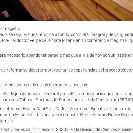
ia magistral
o, se requiere una reforma a fondo, completa, integral y de vanguardia”,
TEPJF), el doctor Felipe de la Mata Pizaña en su conferencia magistral, 
rá necesario abandonar paradigmas que al día de hoy son un lastre en l
os de reforma se deberán aprovechar las experiencias del proceso elector
, empezando por la de los operadores jurídicos.
eñar la jurisprudencia electoral y resaltó la importancia que tiene la le
como del Tribunal Electoral del Poder Judicial de la Federación (TEPJF)
mo el doctor Héctor Raúl Solís Gadea, Vicerrector Ejecutivo; maestro Jó
eración Estudiantil Universitaria y el doctor Marco Antonio Nuñez Becerra
démica.
s actividades del ciclo escolar 2023 B en la División de Ciencias Socia