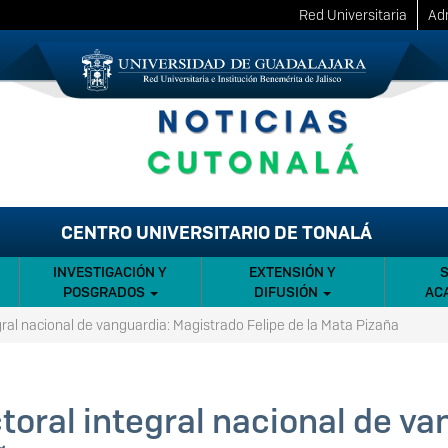
Red Universitaria
Adm
CENTRO UNIVERSITARIO DE TONALÁ
INVESTIGACIÓN Y
EXTENSIÓN Y
POSGRADOS
DIFUSIÓN
AC
ral nacional de vanguardia: Magistrado Felipe de la Mata Pizaña
toral integral nacional de v