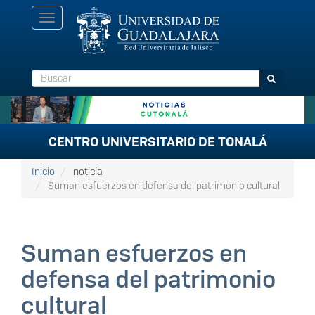
Pasar
Toggle
al
navigation
contenido
principal
Buscar
Buscar
CENTRO UNIVERSITARIO DE TONALÁ
Inicio
noticia
Suman esfuerzos en defensa del patrimonio cultural
Suman esfuerzos en
defensa del patrimonio
cultural