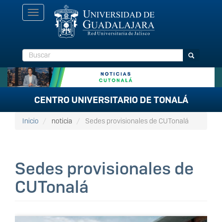
Pasar
Toggle
al
navigation
contenido
principal
Buscar
Buscar
CENTRO UNIVERSITARIO DE TONALÁ
Inicio
noticia
Sedes provisionales de CUTonalá
Sedes provisionales de
CUTonalá