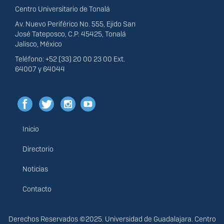
Centro Universitario de Tonalá
Av. Nuevo Periférico No. 555, Ejido San
José Tateposco, C.P. 45425, Tonalá
Jalisco, México
Teléfono: +52 (33) 20 00 23 00 Ext.
64007 y 64044
Inicio
Menú
principal
Directorio
Noticias
Contacto
Derechos
Derechos Reservados ©2025. Universidad de Guadalajara. Centro