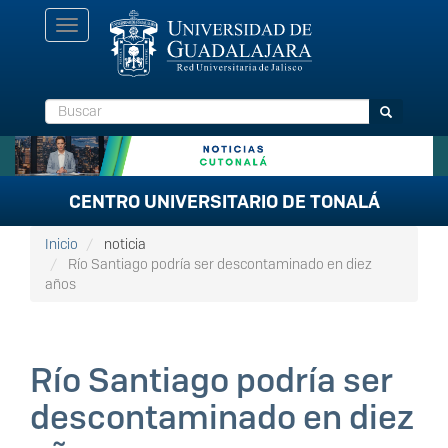
Pasar
Toggle
al
navigation
contenido
principal
Buscar
Buscar
CENTRO UNIVERSITARIO DE TONALÁ
Inicio
noticia
Río Santiago podría ser descontaminado en diez
años
Río Santiago podría ser
descontaminado en diez