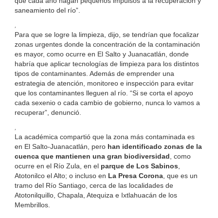
que cada año hagan pequeños impulsos a la recuperación y
saneamiento del río”.
,
Para que se logre la limpieza, dijo, se tendrían que focalizar
zonas urgentes donde la concentración de la contaminación
es mayor, como ocurre en El Salto y Juanacatlán, donde
habría que aplicar tecnologías de limpieza para los distintos
tipos de contaminantes. Además de emprender una
estrategia de atención, monitoreo e inspección para evitar
que los contaminantes lleguen al río. “Si se corta el apoyo
cada sexenio o cada cambio de gobierno, nunca lo vamos a
recuperar”, denunció.
,
La académica compartió que la zona más contaminada es
en El Salto-Juanacatlán, pero
han identificado zonas de la
cuenca que mantienen una gran biodiversidad
, como
ocurre en el Río Zula, en el
parque de Los Sabinos
,
Atotonilco el Alto; o incluso en
La Presa Corona
, que es un
tramo del Río Santiago, cerca de las localidades de
Atotonilquillo, Chapala, Atequiza e Ixtlahuacán de los
Membrillos.