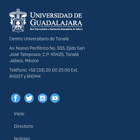
Información del
portal
Centro Universitario de Tonalá
Av. Nuevo Periférico No. 555, Ejido San
José Tateposco, C.P. 45425, Tonalá
Jalisco, México
Teléfono: +52 (33) 20 00 23 00 Ext.
64007 y 64044
Inicio
Menú
principal
Directorio
Noticias