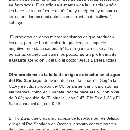
se favorezca
. Ellos sólo se alimentan de la luz solar y sólo
les hace falta una fuente de fósforo y nitrógeno, y nosotros
se los brindamos mediante las escorrentías de cultivos”,
subrayó.
,
“El problema de estos microorganismos es que producen
toxinas, pero se ha descubierto que tiene un impacto
negativo en toda la cadena trófica, llegando incluso a las
personas cuando consumimos peces.
Es un problema de
bastante atención
”, detalló el doctor Jesús Barrera Rojas.
,
Otro problema es la falta de oxígeno disuelto en el agua
del Río Santiago
, derivado de la contaminación. Según la
CEA y estudios propios del CUTonalá se identificaron zonas
alarmantes, como en Chapala (donde nace el río), con nivel
de 0.08; seguido de “El Muelle”, con 0.47; Río Zula 1.33 y El
Salto-Juanacatlán, con 0.49.
,
El Río Zula, que cruza municipios de los Altos Sur de Jalisco
y llega al Río Santiago en Ocotlán, arrastra contaminantes
de la industria tequilera y de procesos agropecuarios.