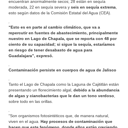
encuentran anormalmente secos; 28 están en sequía
moderada, 22 en sequía severa y
seis en sequía extrema
,
esto según datos de la Comisión Estatal del Agua (CEA).
,
“Esto es en parte al cambio climático, que va a
repercutir en fuentes de abastecimiento, principalmente
nuestro en Lago de Chapala, que se reporta con 48 por
ciento de su capacidad; si sigue la sequía, estaríamos
en riesgo de tener desabasto de agua para
Guadalajara”, expresó.
,
Contaminación persiste en cuerpos de agua de Jalisco
,
Tanto el Lago de Chapala como la Laguna de Cajititlán están
presentando un florecimiento algal,
debido a la abundancia
de algas y cianobacterias que le dan un tono verdoso
,
sobre todo en las orillas.
,
“Son organismos fotosintéticos que, de manera natural,
viven en el agua.
Hay procesos de contaminación que
hacen que este fenómeno, donde ellos están creciendo,