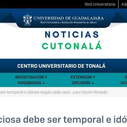
Red Universitaria
Adm
CENTRO UNIVERSITARIO DE TONALÁ
INVESTIGACIÓN Y
EXTENSIÓN Y
POSGRADOS
DIFUSIÓN
AC
e ser temporal e idónea según cada caso: Juez Osorio Rosado
iciosa debe ser temporal e i