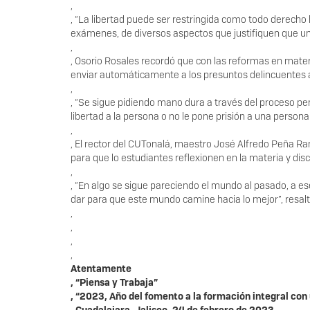
,
, “La libertad puede ser restringida como todo derecho
exámenes, de diversos aspectos que justifiquen que una 
,
, Osorio Rosales recordó que con las reformas en materi
enviar automáticamente a los presuntos delincuentes a
,
, “Se sigue pidiendo mano dura a través del proceso pe
libertad a la persona o no le pone prisión a una person
,
, El rector del CUTonalá, maestro José Alfredo Peña Ra
para que lo estudiantes reflexionen en la materia y dis
,
, “En algo se sigue pareciendo el mundo al pasado, a e
dar para que este mundo camine hacia lo mejor”, resalt
,
,
,
,
Atentamente
, “Piensa y Trabaja”
, “2023, Año del fomento a la formación integral co