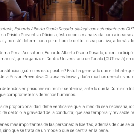
satorio, Eduardo Alberto Osorio Rosado, dialogó con estudiantes de CUTo
de la Prisión Preventiva Oficiosa, ésta debe ser analizada para alinearse 
al y no esté determinada por el tipo de delito ni sea punitiva, además 
Sistema Penal Acusatorio, Eduardo Alberto Osorio Rosado, quien participó e
Humanos", que organizó el Centro Universitario de Tonalá (CUTonalá) en 
a Constitución ¿cómo es esto posible? Esto ha generado que el debate q
a de la Prisión Preventiva Oficiosa es lesiva y daña muchos derechos h
n detenidos en prisiones sin recibir sentencia, ante lo que la Comisió
da que compromete los derechos humanos.
sis de proporcionalidad, debe verificarse que la medida sea necesaria, id
 de delito o la gravedad de la conducta; que sea temporal y revisable 
s bienes más importantes de las personas: la libertad, además de que se
s, sino que se trata de un modelo que se centra en la pena.