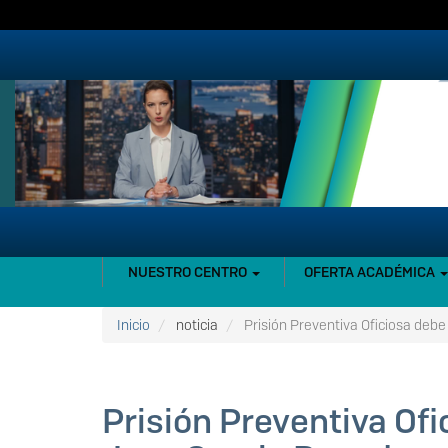
Pasar
al
contenido
principal
NAVEGACIÓN
NUESTRO CENTRO
OFERTA ACADÉMICA
PRINCIPAL
Inicio
noticia
Prisión Preventiva Oficiosa deb
Prisión Preventiva Of