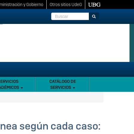
inistración y Gobierno
Otros sitios UdeG
Buscar
Buscar
SERVICIOS
CATÁLOGO DE
ADÉMICOS
SERVICIOS
dónea según cada caso: