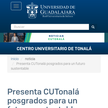
Pasar
Toggle
al
navigation
contenido
principal
Buscar
Buscar
CENTRO UNIVERSITARIO DE TONALÁ
Inicio
noticia
Presenta CUTonalá posgrados para un futuro
sustentable
Presenta CUTonalá
posgrados para un