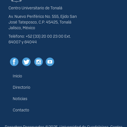
Centro Universitario de Tonalá
Av. Nuevo Periférico No. 555, Ejido San
José Tateposco, C.P. 45425, Tonalá
Jalisco, México
Teléfono: +52 (33) 20 00 23 00 Ext.
64007 y 64044
Inicio
Menú
principal
Directorio
Noticias
Contacto
Derechos