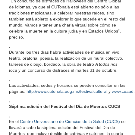
“Un concurso de disfraces de Halloween del Centro Global
de Idiomas, ya que el CUTonalá está abierto no sólo a las
tradiciones mexicanas, a celebrar nuestras raíces, sino
también está abierto a explorar lo que sucede en el resto del
mundo. Vamos a tener una charla virtual sobre cómo se
celebra la muerte en la cultura judía y en Estados Unidos”,
precisó.
,
Durante los tres días habrá actividades de música en vivo,
teatro, oratoria, poesía, la realización de un mural colectivo,
talleres de dibujo, bordado, la obra de teatro
A todos nos
toca
y un concurso de disfraces el martes 31 de octubre.
,
Las actividades, sedes y horarios se pueden consultar en las
páginas:
http://www.cutonala.udg.mx/festivalcultural
y
www.cuaad.
,
Séptima edición del Festival del Día de Muertos CUCS
,
En el
Centro Universitario de Ciencias de la Salud (CUCS)
se
llevará a cabo la séptima edición del Festival del Día de
Muertos, que incluye desfile de catrinas y catrines; la cuarta