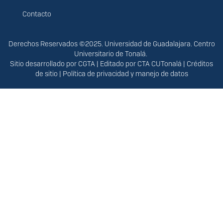
Contacto
Derechos
Derechos Reservados ©2025. Universidad de Guadalajara. Centro
Universitario de Tonalá.
Sitio desarrollado por
CGTA
| Editado por
CTA CUTonalá
|
Créditos
de sitio
|
Política de privacidad y manejo de datos