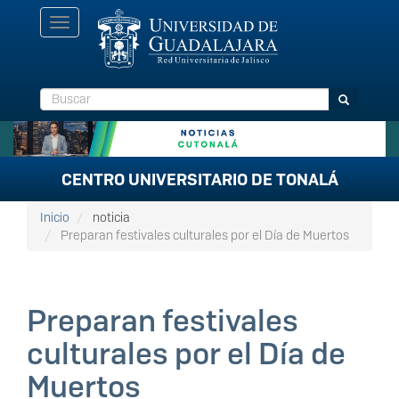
Pasar
Toggle
al
navigation
contenido
principal
Buscar
Buscar
CENTRO UNIVERSITARIO DE TONALÁ
Inicio
noticia
Preparan festivales culturales por el Día de Muertos
Preparan festivales
culturales por el Día de
Muertos