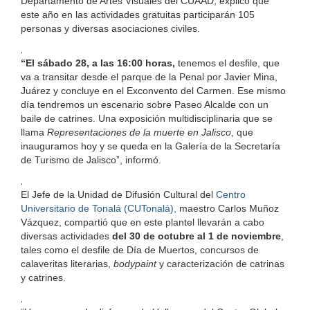
Departamento de Artes Visuales del CUAAD, explicó que
este año en las actividades gratuitas participarán 105
personas y diversas asociaciones civiles.
,
“El sábado 28, a las 16:00 horas,
tenemos el desfile, que
va a transitar desde el parque de la Penal por Javier Mina,
Juárez y concluye en el Exconvento del Carmen. Ese mismo
día tendremos un escenario sobre Paseo Alcalde con un
baile de catrines. Una exposición multidisciplinaria que se
llama
Representaciones de la muerte en Jalisco
, que
inauguramos hoy y se queda en la Galería de la Secretaría
de Turismo de Jalisco”, informó.
,
El Jefe de la Unidad de Difusión Cultural del
Centro
Universitario de Tonalá (CUTonalá),
maestro Carlos Muñoz
Vázquez, compartió que en este plantel llevarán a cabo
diversas actividades
del 30 de octubre al 1 de noviembre
,
tales como el desfile de Día de Muertos, concursos de
calaveritas literarias,
bodypaint
y caracterización de catrinas
y catrines.
,