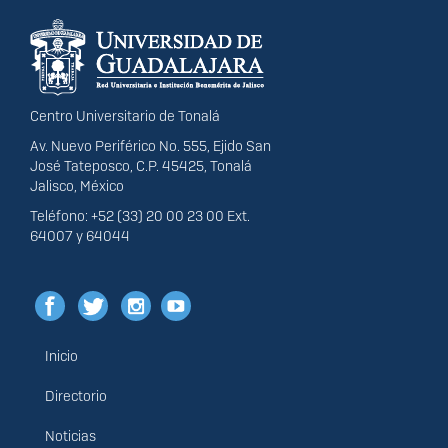
Información del
portal
Centro Universitario de Tonalá
Av. Nuevo Periférico No. 555, Ejido San
José Tateposco, C.P. 45425, Tonalá
Jalisco, México
Teléfono: +52 (33) 20 00 23 00 Ext.
64007 y 64044
Inicio
Menú
principal
Directorio
Noticias