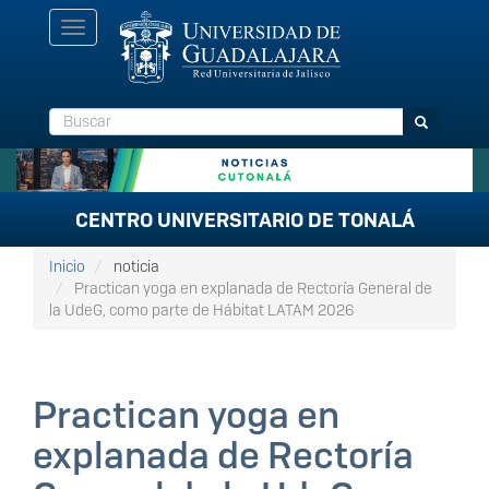
Pasar
Toggle
al
navigation
contenido
principal
Buscar
Buscar
CENTRO UNIVERSITARIO DE TONALÁ
Inicio
noticia
Practican yoga en explanada de Rectoría General de
la UdeG, como parte de Hábitat LATAM 2026
Practican yoga en
explanada de Rectoría