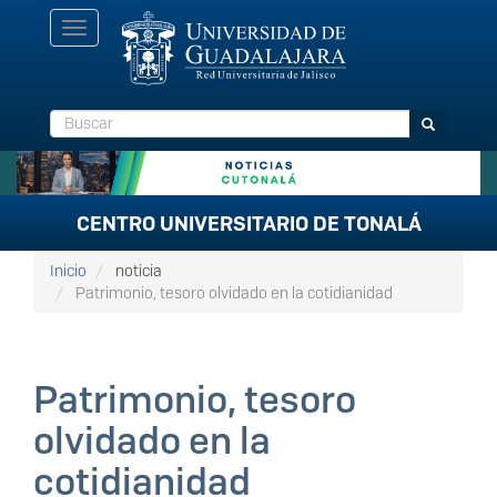
Pasar
Toggle
al
navigation
contenido
principal
Buscar
Buscar
CENTRO UNIVERSITARIO DE TONALÁ
Inicio
noticia
Patrimonio, tesoro olvidado en la cotidianidad
Patrimonio, tesoro
olvidado en la
cotidianidad