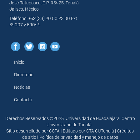
José Tateposco, C.P. 45425, Tonalá
Jalisco, México
Teléfono: +52 (33) 20 00 23 00 Ext.
64007 y 64044
Inicio
Menú
principal
Directorio
Noticias
Contacto
Derechos
Derechos Reservados ©2025. Universidad de Guadalajara. Centro
Universitario de Tonalá.
Sitio desarrollado por
CGTA
| Editado por
CTA CUTonalá
|
Créditos
de sitio
|
Política de privacidad y manejo de datos