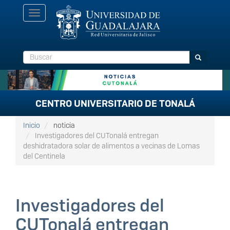
Pasar
Toggle
al
navigation
contenido
principal
Buscar
Buscar
CENTRO UNIVERSITARIO DE TONALÁ
Inicio
noticia
Investigadores del CUTonalá entregan
deshidratadora solar de alimentos a vecinas de Lomas
del Centinela
Investigadores del
CUTonalá entregan