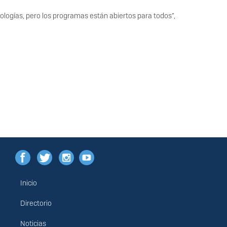
nologías, pero los programas están abiertos para todos”,
Inicio
Menú
principal
Directorio
Noticias