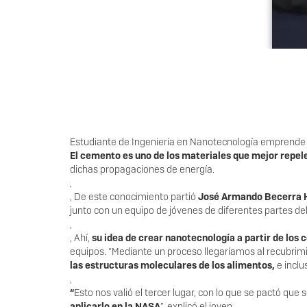
Estudiante de Ingeniería en Nanotecnología emprende pr
El cemento es uno de los materiales que mejor repele
dichas propagaciones de energía.
,
, De este conocimiento partió
José Armando Becerra 
junto con un equipo de jóvenes de diferentes partes d
,
, Ahí,
su idea de crear nanotecnología a partir de lo
equipos. “Mediante un proceso llegaríamos al recubrim
las estructuras moleculares de los alimentos,
e inclu
,
“
Esto nos valió el tercer lugar, con lo que se pactó que
aplicarlo en la NASA
”, explicó el joven.