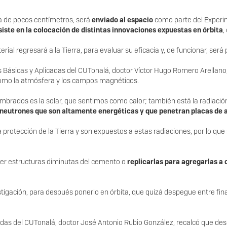
ca de pocos centímetros, será
enviado al espacio
como parte del Experim
iste en la colocación de distintas innovaciones expuestas en órbita
,
rial regresará a la Tierra, para evaluar su eficacia y, de funcionar, ser
s Básicas y Aplicadas del CUTonalá, doctor Víctor Hugo Romero Arellano,
 como la atmósfera y los campos magnéticos.
stumbrados es la solar, que sentimos como calor; también está la radiaci
neutrones que son altamente energéticas y que penetran placas de 
la protección de la Tierra y son expuestos a estas radiaciones, por lo q
aer estructuras diminutas del cemento o
replicarlas para agregarlas a 
vestigación, para después ponerlo en órbita, que quizá despegue entre fi
cadas del CUTonalá, doctor José Antonio Rubio González, recalcó que d