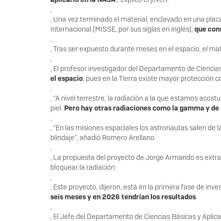
,
, Una vez terminado el material, enclavado en una pla
Internacional (MISSE, por sus siglas en inglés),
que cons
,
, Tras ser expuesto durante meses en el espacio, el mate
,
, El profesor investigador del Departamento de Ciencia
el espacio
, pues en la Tierra existe mayor protección
,
, “A nivel terrestre, la radiación a la que estamos aco
piel.
Pero hay otras radiaciones como la gamma y de 
,
, “En las misiones espaciales los astronautas salen de 
blindaje”, añadió Romero Arellano.
,
, La propuesta del proyecto de Jorge Armando es extr
bloquear la radiación.
,
, Este proyecto, dijeron, está en la primera fase de in
seis meses y en 2026 tendrían los resultados
.
,
, El Jefe del Departamento de Ciencias Básicas y Apli