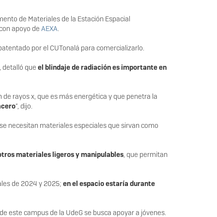
ento de Materiales de la Estación Espacial
 con apoyo de
AEXA
.
á patentado por el CUTonalá para comercializarlo.
 detalló que
el blindaje de radiación es importante en
ón de rayos x, que es más energética y que penetra la
acero
”, dijo.
ue se necesitan materiales especiales que sirvan como
otros materiales ligeros y manipulables
, que permitan
nales de 2024 y 2025;
en el espacio estaría durante
esde este campus de la UdeG se busca apoyar a jóvenes.