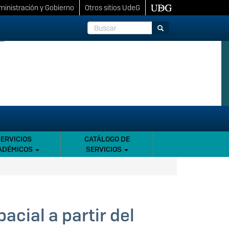
inistración y Gobierno
Otros sitios UdeG
Buscar
Buscar
SERVICIOS
CATÁLOGO DE
ADÉMICOS
SERVICIOS
acial a partir del