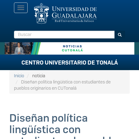
Pasar
Toggle
al
navigation
contenido
principal
Buscar
Buscar
CENTRO UNIVERSITARIO DE TONALÁ
Inicio
noticia
Diseñan política lingüística con estudiantes de
pueblos originarios en CUTonalá
Diseñan política
lingüística con