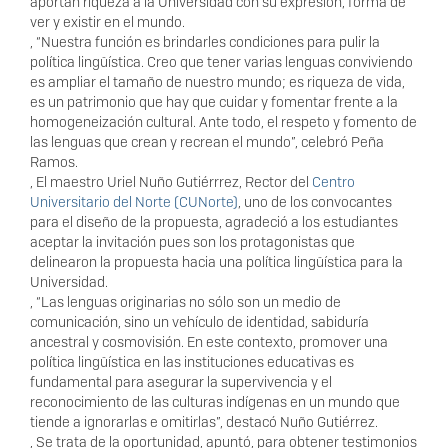
aportan riqueza a la Universidad con su expresión, forma de
ver y existir en el mundo.
, “Nuestra función es brindarles condiciones para pulir la
política lingüística. Creo que tener varias lenguas conviviendo
es ampliar el tamaño de nuestro mundo; es riqueza de vida,
es un patrimonio que hay que cuidar y fomentar frente a la
homogeneización cultural. Ante todo, el respeto y fomento de
las lenguas que crean y recrean el mundo”, celebró Peña
Ramos.
, El maestro Uriel Nuño Gutiérrrez, Rector del
Centro
Universitario del Norte (CUNorte)
, uno de los convocantes
para el diseño de la propuesta, agradeció a los estudiantes
aceptar la invitación pues son los protagonistas que
delinearon la propuesta hacia una política lingüística para la
Universidad.
, “Las lenguas originarias no sólo son un medio de
comunicación, sino un vehículo de identidad, sabiduría
ancestral y cosmovisión. En este contexto, promover una
política lingüística en las instituciones educativas es
fundamental para asegurar la supervivencia y el
reconocimiento de las culturas indígenas en un mundo que
tiende a ignorarlas e omitirlas”, destacó Nuño Gutiérrez.
, Se trata de la oportunidad, apuntó, para obtener testimonios