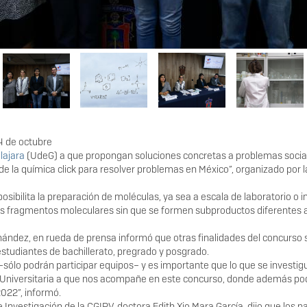
 4 de octubre
lajara
(UdeG) a que propongan soluciones concretas a problemas social
s de la química click para resolver problemas en México”, organizado por 
posibilita la preparación de moléculas, ya sea a escala de laboratorio o
os fragmentos moleculares sin que se formen subproductos diferentes al
rnández, en rueda de prensa informó que otras finalidades del concurso so
studiantes de bachillerato, pregrado y posgrado.
o –sólo podrán participar equipos– y es importante que lo que se investig
niversitaria a que nos acompañe en este concurso, donde además podr
022”, informó.
e Investigación de la CGIPV, doctora Edith Xio Mara García, dijo que los