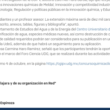
innovaciones químicas de Meldal; Innovación y competitividad industria
nología; Regulación y políticas públicas en la innovación química, y E
udiantes y un profesor asesor. La extensión máxima será de diez mil cara
rito, anexos, tablas, figuras y bibliografía”, apuntó.
artamento de Estudios del Agua y de la Energía del
Centro Universitario 
 purificación de agua, especies médicas nuevas, así como destrucción de
 de calidad requeridos podrán ser considerados para su publicación en u
la UdeG, además de que habrá un seguimiento para su aplicación.
a Carmina Haro Ramírez, señaló que los participantes tendrán la oportu
l marco del Foro Ciencia UDG, que se realizará durante las actividades 
ximo 4 de octubre, en la página
https://cgipv.udg.mx/concursoquimicacli
lajara y de su organización en Red”
 Espinoza