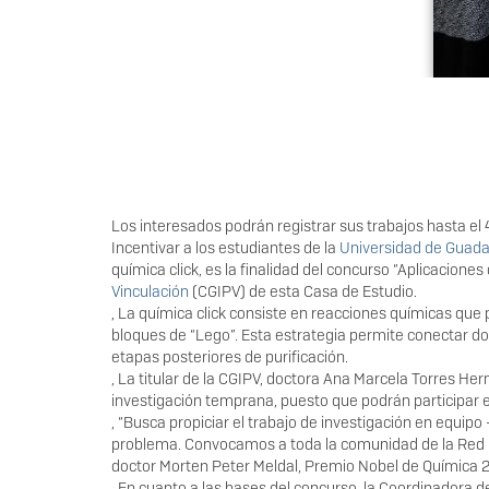
Los interesados podrán registrar sus trabajos hasta el
Incentivar a los estudiantes de la
Universidad de Guada
química click, es la finalidad del concurso “Aplicacione
Vinculación
(CGIPV) de esta Casa de Estudio.
, La química click consiste en reacciones químicas que 
bloques de “Lego”. Esta estrategia permite conectar d
etapas posteriores de purificación.
, La titular de la CGIPV, doctora Ana Marcela Torres He
investigación temprana, puesto que podrán participar e
, “Busca propiciar el trabajo de investigación en equip
problema. Convocamos a toda la comunidad de la Red U
doctor Morten Peter Meldal, Premio Nobel de Química 2
, En cuanto a las bases del concurso, la Coordinadora d