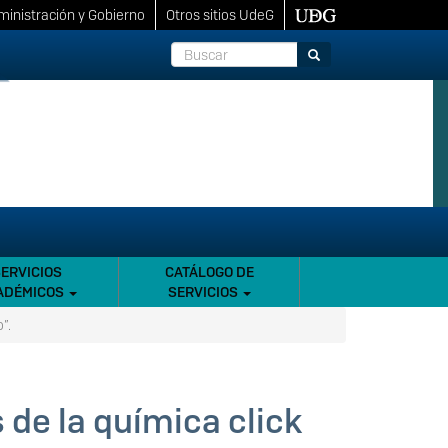
inistración y Gobierno
Otros sitios UdeG
Buscar
Buscar
SERVICIOS
CATÁLOGO DE
ADÉMICOS
SERVICIOS
”.
 de la química click