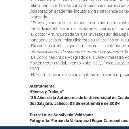
relacionado con temas como: Impacto económico de las 
Colaboración academia-industria y transferencia de tec
avanzada.
, “El ensayo podrá ser realizado en equipos de tres est
datos de identificación de los autores, cuerpo del manusc
, El doctor Arturo Estrada Vargas, investigador del Dep
bondades de la química click está su utilización en la
, Dijo que los trabajos que cumplan con los estándares
interdisciplinares de economía, empresa y gobierno
de 
, La Coordinadora de Posgrado de la CGIPV, maestra Ros
Morten Peter Meldal, Premio Nobel de Química 2022, en e
2024.
, Más información de la convocatoria, que cierra el pró
,
Atentamente
“Piensa y Trabaja”
“30 Años de la Autonomía de la Universidad de Guada
Guadalajara, Jalisco, 23 de septiembre de 2024
,
Texto:
Laura Sepúlveda Velázquez
Fotografía: Fernanda Velazquez l Edgar Campechano