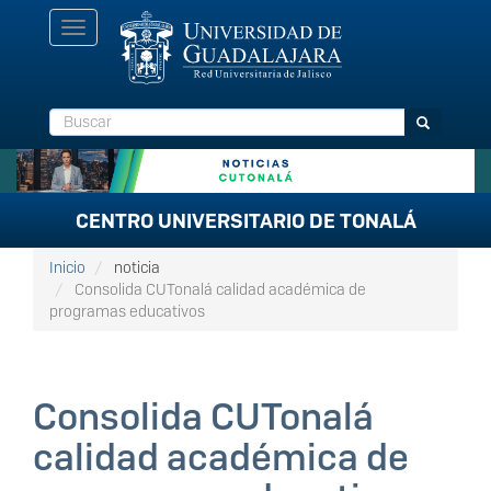
Pasar
Toggle
al
navigation
contenido
principal
Buscar
Buscar
CENTRO UNIVERSITARIO DE TONALÁ
Inicio
noticia
Consolida CUTonalá calidad académica de
programas educativos
Consolida CUTonalá
calidad académica de