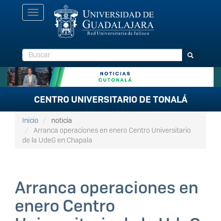
Pasar
Toggle
al
navigation
contenido
principal
Buscar
Buscar
CENTRO UNIVERSITARIO DE TONALÁ
Inicio
noticia
Arranca operaciones en enero Centro Universitario
de la UdeG en Chapala
Arranca operaciones en
enero Centro