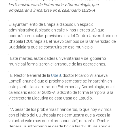
las licenciaturas de Enfermería y Gerontología, que
empezarán a impartirse en el calendario 2023-A
,
El ayuntamiento de Chapala dispuso un espacio
administrativo (ubicado en calle Niños Héroes 69) que
operará como aulas provisionales del Centro Universitario de
Chapala (CUChapala), el nuevo campus de la Universidad de
Guadalajara que se construirá en ese municipio.
,
, Este martes, autoridades universitarias y del gobierno
municipal formalizaron el arranque de las operaciones.
,
, El Rector General de la
UdeG
, doctor Ricardo Villanueva
Lomelí, anunció que el próximo semestre se impartirán en
este plantel las carreras de Enfermería y Gerontología, en el
calendario escolar 2023-A, adscrito de forma temporal a la
Vicerrectoría Ejecutiva de esta Casa de Estudio.
,
, “A pesar de los problemas financieros, lo que hoy vivimos
con el inicio del CUChapala nos demuestra que a veces la
voluntad vale más que el presupuesto”, declaró el Rector
General, al informar que desde hoy, a las 13:00, se abrió el