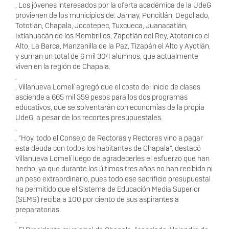
, Los jóvenes interesados por la oferta académica de la UdeG
provienen de los municipios de: Jamay, Poncitlán, Degollado,
Tototlán, Chapala, Jocotepec, Tuxcueca, Juanacatlán,
Ixtlahuacán de los Membrillos, Zapotlán del Rey, Atotonilco el
Alto, La Barca, Manzanilla de la Paz, Tizapán el Alto y Ayotlán,
y suman un total de 6 mil 304 alumnos, que actualmente
viven en la región de Chapala.
,
, Villanueva Lomelí agregó que el costo del inicio de clases
asciende a 665 mil 359 pesos para los dos programas
educativos, que se solventarán con economías de la propia
UdeG, a pesar de los recortes presupuestales.
,
, “Hoy, todo el Consejo de Rectoras y Rectores vino a pagar
esta deuda con todos los habitantes de Chapala”, destacó
Villanueva Lomelí luego de agradecerles el esfuerzo que han
hecho, ya que durante los últimos tres años no han recibido ni
un peso extraordinario, pues todo ese sacrificio presupuestal
ha permitido que el Sistema de Educación Media Superior
(SEMS) reciba a 100 por ciento de sus aspirantes a
preparatorias.
,