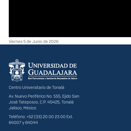
Fecha
Viernes 5 de Junio de 2026
Información del
portal
Centro Universitario de Tonalá
Av. Nuevo Periférico No. 555, Ejido San
José Tateposco, C.P. 45425, Tonalá
Jalisco, México
Teléfono: +52 (33) 20 00 23 00 Ext.
64007 y 64044