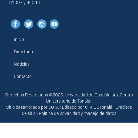
64007 y 64044
Inicio
Menú
principal
Directorio
Noticias
Contacto
Derechos
Derechos Reservados ©2025. Universidad de Guadalajara. Centro
Universitario de Tonalá.
Sitio desarrollado por
CGTA
| Editado por
CTA CUTonalá
|
Créditos
de sitio
|
Política de privacidad y manejo de datos