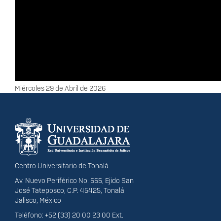
Fecha
Miércoles 29 de Abril de 2026
Información del
portal
Centro Universitario de Tonalá
Av. Nuevo Periférico No. 555, Ejido San
José Tateposco, C.P. 45425, Tonalá
Jalisco, México
Teléfono: +52 (33) 20 00 23 00 Ext.