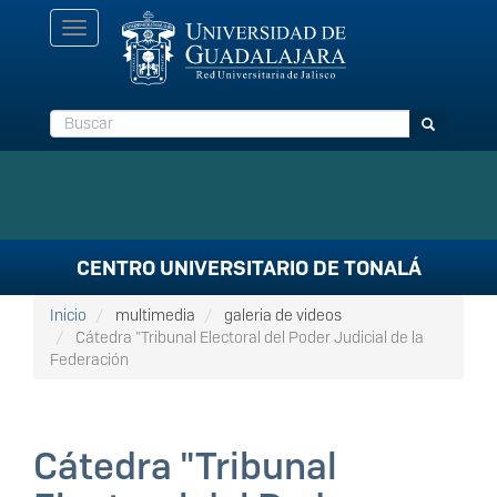
Pasar
Toggle
al
navigation
contenido
principal
Buscar
Buscar
CENTRO UNIVERSITARIO DE TONALÁ
Inicio
multimedia
galeria de videos
Cátedra "Tribunal Electoral del Poder Judicial de la
Federación
Cátedra "Tribunal