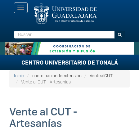
Pasar
Toggle
al
navigation
contenido
principal
Buscar
Buscar
CENTRO UNIVERSITARIO DE TONALÁ
Inicio
coordinaciondeextension
VentealCUT
Vente al CUT - Artesanías
Vente al CUT -
Artesanías