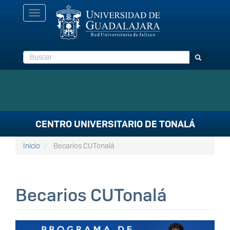
Pasar
Toggle
al
navigation
contenido
principal
Buscar
Buscar
CENTRO UNIVERSITARIO DE TONALÁ
Inicio
Becarios CUTonalá
Becarios CUTonalá