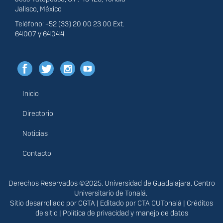
Jalisco, México
Teléfono: +52 (33) 20 00 23 00 Ext.
64007 y 64044
Inicio
Menú
principal
Directorio
Noticias
Contacto
Derechos
Derechos Reservados ©2025. Universidad de Guadalajara. Centro
Universitario de Tonalá.
Sitio desarrollado por
CGTA
| Editado por
CTA CUTonalá
|
Créditos
de sitio
|
Política de privacidad y manejo de datos